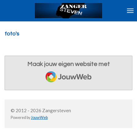
Ga
direct
naar
de
hoofdinhoud
foto's
Maak jouw eigen website met
JouwWeb
© 2012 - 2026 Zangersteven
Powered by
JouwWeb