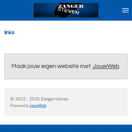
Ga
direct
naar
de
hoofdinhoud
links
Maak jouw eigen website met
JouwWeb
© 2012 - 2026 Zangersteven
Powered by
JouwWeb